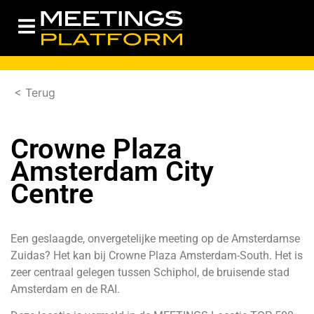
< Terug
Crowne Plaza
Amsterdam City
Centre
Een geslaagde, onvergetelijke meeting op de Amsterdamse
Zuidas? Het kan bij Crowne Plaza Amsterdam-South. Het is
zeer centraal gelegen tussen Schiphol, de bruisende stad
Amsterdam en de RAI.