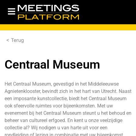
< Terug
Centraal Museum
Het Centraal Museum, gevestigd in het Middeleeuwse
Agnietenklooster, bevindt zich in het hart van Utrecht. Naast
een imposante kunstcollectie, biedt het Centraal Museum
ook sfeervolle ruimtes voor bijeenkomsten. Met uw
evenement bij het Centraal Museum steunt u het behoud en
beheer van cultureel erfgoed. En kent u onze veelzijdige
collectie al? Wij nodigen u van harte uit voor een
rondleiding of lezing in combinatie met uw bijeenkomst.