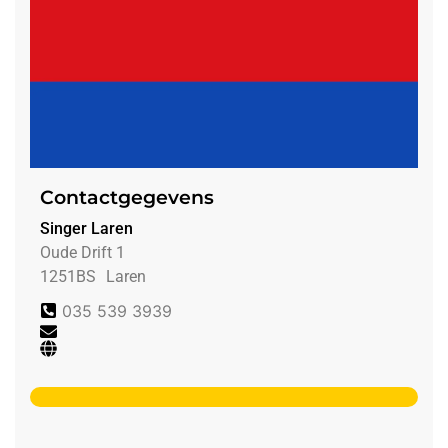
Contactgegevens
Singer Laren
Oude Drift 1
1251BS
Laren
035 539 3939