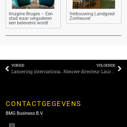
Imagine Bruges – Een
Verbouwing Landgoed
stad waar vergaderen
Zonheuvel
een belevenis wordt
VORIGE
VOLGENDE
Lancering internationale campagne congresstad Maastricht; lange termijn impact voor de stad steeds belangrijker
Nieuwe directeur Laurenskerk Rotterdam
CONTACTGEGEVENS
BMG Business B.V.