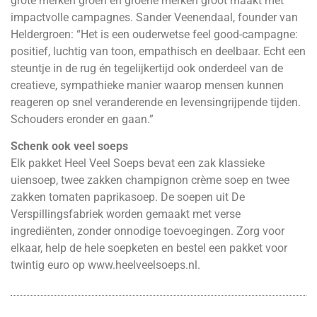
grote merken groen en groene merken groot maakt met
impactvolle campagnes. Sander Veenendaal, founder van
Heldergroen: “Het is een ouderwetse feel good-campagne:
positief, luchtig van toon, empathisch en deelbaar. Echt een
steuntje in de rug én tegelijkertijd ook onderdeel van de
creatieve, sympathieke manier waarop mensen kunnen
reageren op snel veranderende en levensingrijpende tijden.
Schouders eronder en gaan.”
Schenk ook veel soeps
Elk pakket Heel Veel Soeps bevat een zak klassieke
uiensoep, twee zakken champignon crème soep en twee
zakken tomaten paprikasoep. De soepen uit De
Verspillingsfabriek worden gemaakt met verse
ingrediënten, zonder onnodige toevoegingen. Zorg voor
elkaar, help de hele soepketen en bestel een pakket voor
twintig euro op
www.heelveelsoeps.nl
.