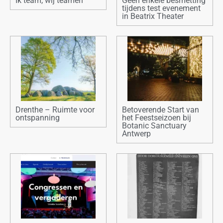
Ik team, wij teamen
Geen enkele besmetting
tijdens test evenement
in Beatrix Theater
Drenthe – Ruimte voor
Betoverende Start van
ontspanning
het Feestseizoen bij
Botanic Sanctuary
Antwerp