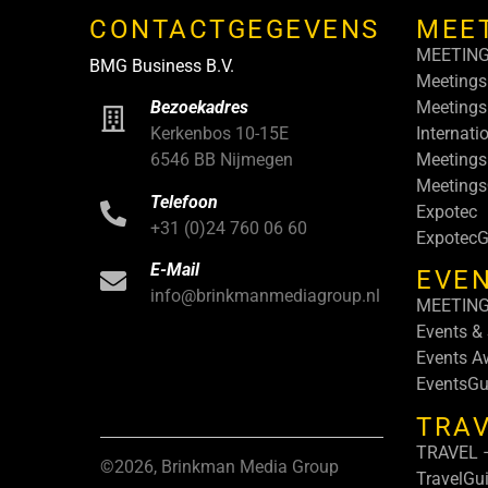
CONTACTGEGEVENS
MEE
MEETIN
BMG Business B.V.
Meetings
Meetings
Bezoekadres
Internati
Kerkenbos 10-15E
Meetings
6546 BB Nijmegen
Meeting
Telefoon
Expotec
+31 (0)24 760 06 60
ExpotecG
E-Mail
EVEN
info@brinkmanmediagroup.nl
MEETIN
Events &
Events A
EventsGu
TRA
TRAVEL –
©2026, Brinkman Media Group
TravelGu