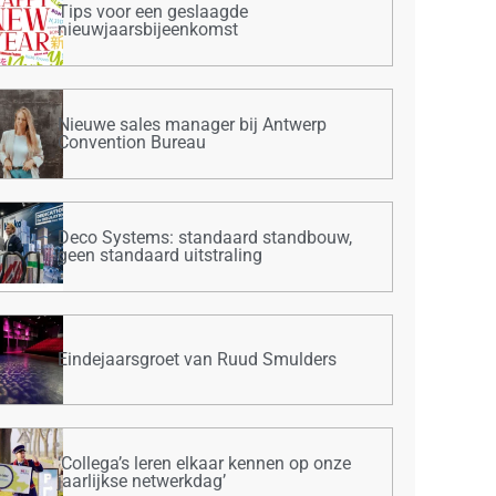
Tips voor een geslaagde
nieuwjaarsbijeenkomst
Nieuwe sales manager bij Antwerp
Convention Bureau
Deco Systems: standaard standbouw,
geen standaard uitstraling
Eindejaarsgroet van Ruud Smulders
‘Collega’s leren elkaar kennen op onze
jaarlijkse netwerkdag’