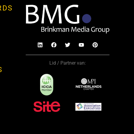
RDS
Lid / Partner van:
S