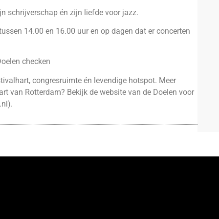
schrijverschap én zijn liefde voor jazz.
tussen 14.00 en 16.00 uur en op dagen dat er concerten
Doelen checken
valhart, congresruimte én levendige hotspot. Meer
hart van Rotterdam? Bekijk de website van de Doelen voor
nl
).