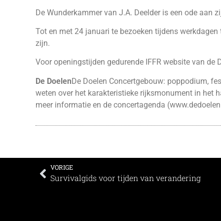
De Wunderkammer van J.A. Deelder is een ode aan zijn 
Tot en met 24 januari te bezoeken tijdens werkdagen 
zijn.
Voor openingstijden gedurende IFFR website van de 
De Doelen
De Doelen Concertgebouw: poppodium, festi
weten over het karakteristieke rijksmonument in het 
meer informatie en de concertagenda (
www.dedoelen.
VORIGE
Survivalgids voor tijden van verandering