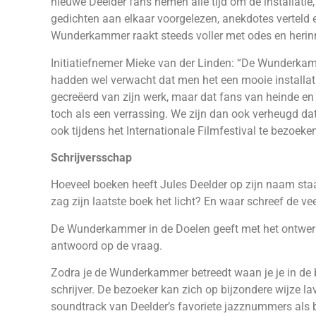
nieuwe Deelder fans nemen alle tijd om de installati
gedichten aan elkaar voorgelezen, anekdotes verteld
Wunderkammer raakt steeds voller met odes en herin
Initiatiefnemer Mieke van der Linden: “De Wunderka
hadden wel verwacht dat men het een mooie installat
gecreëerd van zijn werk, maar dat fans van heinde e
toch als een verrassing. We zijn dan ook verheugd 
ook tijdens het Internationale Filmfestival te bezoeken
Schrijversschap
Hoeveel boeken heeft Jules Deelder op zijn naam staa
zag zijn laatste boek het licht? En waar schreef de vee
De Wunderkammer in de Doelen geeft met het ontwerp
antwoord op de vraag.
Zodra je de Wunderkammer betreedt waan je je in de
schrijver. De bezoeker kan zich op bijzondere wijze l
soundtrack van Deelder’s favoriete jazznummers als 