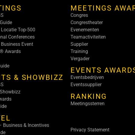
TINGS
MEETINGS AWA
GS
Congres
Guide
Congrestheater
 Locatie Top-500
Evenementen
onal Conferences
Teamactiviteiten
 Business Event
Supplier
s® Awards
Training
Vergader
uide
EVENTS AWARD
TS & SHOWBIZZ
Eventsbedrijven
GS
Eventssupplier
 Showbizz
RANKING
wards
Meetingssterren
ide
VEL
 Business & Incentives
Privacy Statement
ide