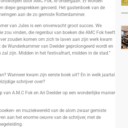
e, ontworpen door AMC Fok, te ondergaan. Er worden
 en diepe gesprekken gevoerd. Het gastenboek van de
neringen aan de zo gemiste Rotterdammer.
mmer van Jules is een onverwacht groot succes. We
ie zou vinden, die regenbui van boeken die AMC Fok heeft
n ver zouden komen om zich te laven aan zijn werk kwam
dat de Wunderkammer van Deelder geprolongeerd wordt en
 zal zijn. Midden in het festivalhart, midden in de stad.”
n? Wanneer kwam zijn eerste boek uit? En in welk jaartal
lzijdige schrijver over?
 van A.M.C Fok en Ari Deelder op een wonderlijke manier
 boeken- en muziekwereld van de alom zwaar gemiste
aven aan het enorme oeuvre van de schrijver, met de
begeleiding.