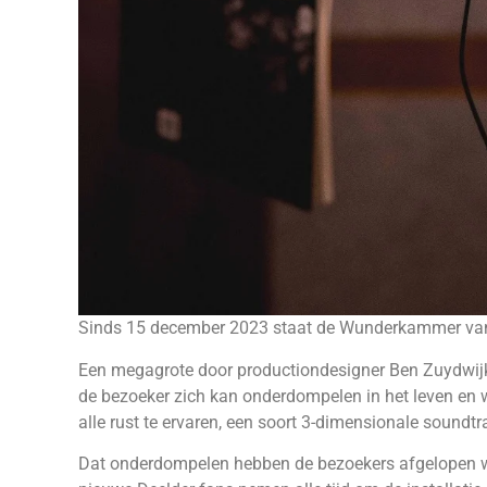
Sinds 15 december 2023 staat de Wunderkammer van J
Een megagrote door productiondesigner Ben Zuydwijk 
de bezoeker zich kan onderdompelen in het leven en w
alle rust te ervaren, een soort 3-dimensionale soundt
Dat onderdompelen hebben de bezoekers afgelopen we