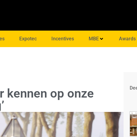
es
Expotec
Incentives
MBE
Awards
Dee
aar kennen op onze
’