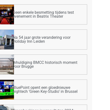
Geen enkele besmetting tijdens test
evenement in Beatrix Theater
Na 54 jaar grote verandering voor
Holiday Inn Leiden
Inhuldiging BMCC historisch moment
voor Brugge
BluePoint opent een gloednieuwe
hightech ‘Green Key-Studio’ in Brussel