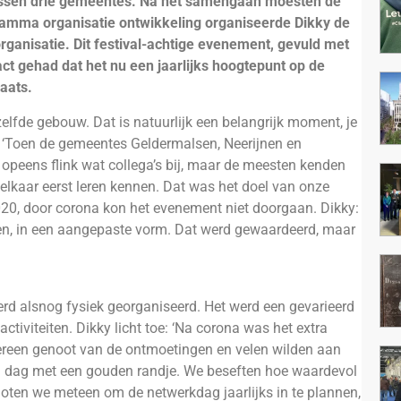
ussen drie gemeentes. Na het samengaan moesten de
amma organisatie ontwikkeling organiseerde Dikky de
ganisatie. Dit festival-achtige evenement, gevuld met
ct gehad dat het nu een jaarlijks hoogtepunt op de
aats.
zelfde gebouw. Dat is natuurlijk een belangrijk moment, je
kky. ‘Toen de gemeentes Geldermalsen, Neerijnen en
 opeens flink wat collega’s bij, maar de meesten kenden
e elkaar eerst leren kennen. Dat was het doel van onze
020, door corona kon het evenement niet doorgaan. Dikky:
n, in een aangepaste vorm. Dat werd gewaardeerd, maar
erd alsnog fysiek georganiseerd. Het werd een gevarieerd
iviteiten. Dikky licht toe: ‘Na corona was het extra
dereen genoot van de ontmoetingen en velen wilden aan
en dag met een gouden randje. We beseften hoe waardevol
oten we meteen om de netwerkdag jaarlijks in te plannen,