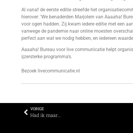
Al vanaf de eerste editie streefde het organisatiecom
hierover: ‘We benaderden Marjolein van Aaaaha! Burea
voor ogen hadden. Zij kwam iedere editie met een aan
vanwege de pandemie naar online moesten overschakel
perfect aan wat we nodig hebben, en iedereen waardee
Aaaaha! Bureau voor live communicatie helpt organisa
ijzersterke programma’s.
Bezoek
livecommunicatie.nl
VORIGE
Had ik maar…