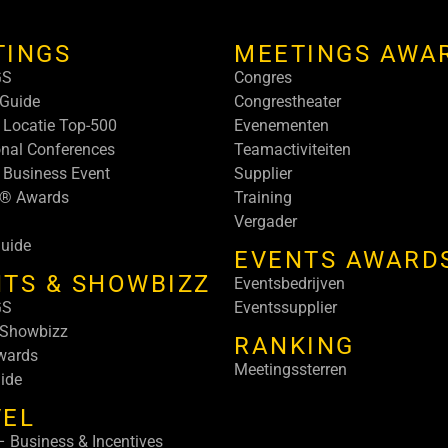
TINGS
MEETINGS AWA
GS
Congres
Guide
Congrestheater
 Locatie Top-500
Evenementen
onal Conferences
Teamactiviteiten
 Business Event
Supplier
s® Awards
Training
Vergader
uide
EVENTS AWARD
TS & SHOWBIZZ
Eventsbedrijven
GS
Eventssupplier
 Showbizz
RANKING
wards
Meetingssterren
ide
VEL
 Business & Incentives