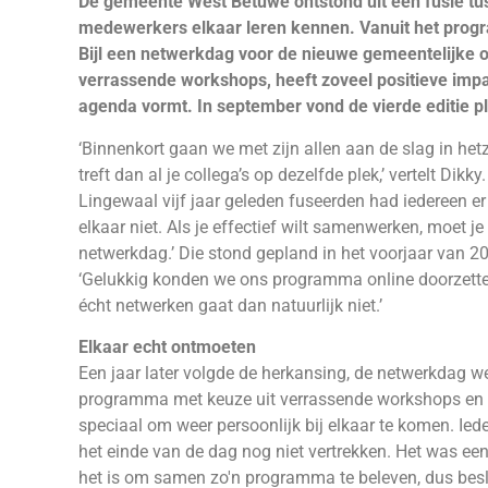
De gemeente West Betuwe ontstond uit een fusie t
medewerkers elkaar leren kennen. Vanuit het progr
Bijl een netwerkdag voor de nieuwe gemeentelijke or
verrassende workshops, heeft zoveel positieve impa
agenda vormt. In september vond de vierde editie pl
‘Binnenkort gaan we met zijn allen aan de slag in het
treft dan al je collega’s op dezelfde plek,’ vertelt Di
Lingewaal vijf jaar geleden fuseerden had iedereen er
elkaar niet. Als je effectief wilt samenwerken, moet j
netwerkdag.’ Die stond gepland in het voorjaar van 2
‘Gelukkig konden we ons programma online doorzette
écht netwerken gaat dan natuurlijk niet.’
Elkaar echt ontmoeten
Een jaar later volgde de herkansing, de netwerkdag w
programma met keuze uit verrassende workshops en act
speciaal om weer persoonlijk bij elkaar te komen. Ie
het einde van de dag nog niet vertrekken. Het was e
het is om samen zo'n programma te beleven, dus besl