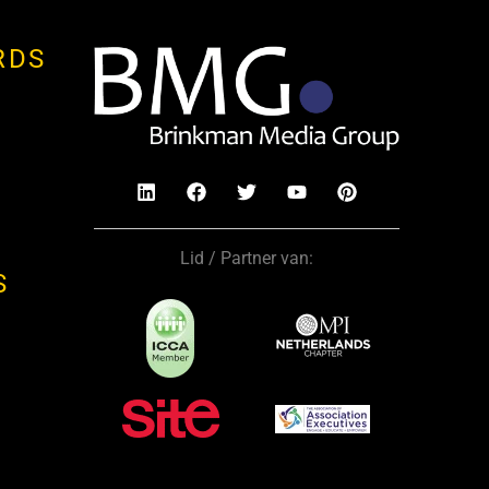
RDS
Lid / Partner van:
S