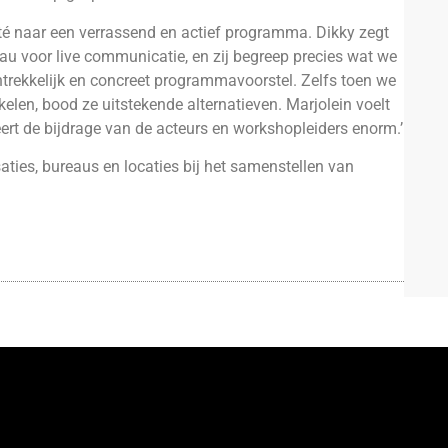
ité naar een verrassend en actief programma. Dikky zegt
u voor live communicatie, en zij begreep precies wat we
trekkelijk en concreet programmavoorstel. Zelfs toen we
en, bood ze uitstekende alternatieven. Marjolein voelt
rt de bijdrage van de acteurs en workshopleiders enorm.’
ties, bureaus en locaties bij het samenstellen van