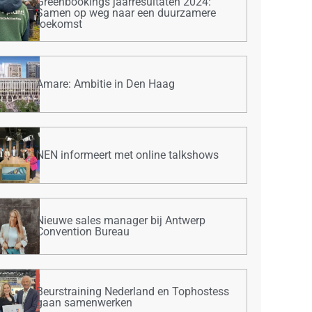
Greenbookings jaarresultaten 2024:
Samen op weg naar een duurzamere
toekomst
Amare: Ambitie in Den Haag
NEN informeert met online talkshows
Nieuwe sales manager bij Antwerp
Convention Bureau
Beurstraining Nederland en Tophostess
gaan samenwerken