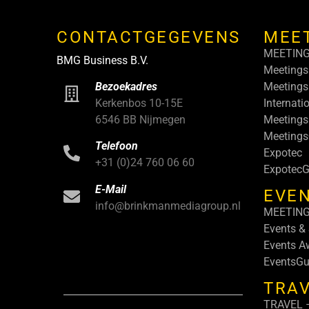
CONTACTGEGEVENS
MEE
MEETIN
BMG Business B.V.
Meetings
Meetings
Bezoekadres
Internati
Kerkenbos 10-15E
Meetings
6546 BB Nijmegen
Meeting
Telefoon
Expotec
+31 (0)24 760 06 60
ExpotecG
E-Mail
EVEN
info@brinkmanmediagroup.nl
MEETIN
Events &
Events A
EventsGu
TRA
TRAVEL –