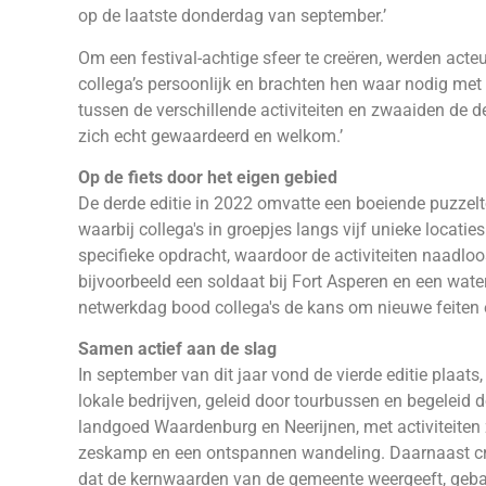
op de laatste donderdag van september.’
Om een festival-achtige sfeer te creëren, werden acte
collega’s persoonlijk en brachten hen waar nodig met
tussen de verschillende activiteiten en zwaaiden de d
zich echt gewaardeerd en welkom.’
Op de fiets door het eigen gebied
De derde editie in 2022 omvatte een boeiende puzzelt
waarbij collega's in groepjes langs vijf unieke locatie
specifieke opdracht, waardoor de activiteiten naadloo
bijvoorbeeld een soldaat bij Fort Asperen en een wat
netwerkdag bood collega's de kans om nieuwe feiten
Samen actief aan de slag
In september van dit jaar vond de vierde editie plaa
lokale bedrijven, geleid door tourbussen en begeleid 
landgoed Waardenburg en Neerijnen, met activiteiten 
zeskamp en een ontspannen wandeling. Daarnaast cr
dat de kernwaarden van de gemeente weergeeft, geb