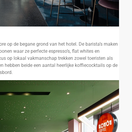
tore op de begane grond van het hotel. De barista’s maken
bonen waar ze perfecte espresso’s, flat whites en
cus op lokaal vakmanschap trekken zowel toeristen als
ebben beide een aantal heerlijke koffiecocktails op de
sbord.