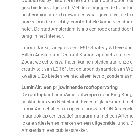
DoubleTree by Hilton Amsterdam Centraal Station heef
geschiedenis afgerond. Met deze ingrijpende transform
bestemming op zich geworden waar goed eten, de beste
horeca, moderne lobby, comfortabele kamers en duur
hotel. De stad Amsterdam is als een rode draad door
terug in het interieur.
Emma Banks, vicepresident F&D Strategy & Developmen
Hilton Amsterdam Centraal Station zijn met zorg gec
Zodat we echte ervaringen kunnen bieden aan onze g
creativiteit van LOT61, tot de urban dynamiek van WE
kwaliteit. Zo bieden we niet alleen iets bijzonders a
LuminAir: een prijswinnende rooftopervaring
De rooftopbar LuminAir is ontworpen door King Kongs
cocktailbars van Nederland. Recentelijk bekroond me
LuminAir niet alleen in op een innovatief ON AIR coc
maar ook op een creatief programma met een Afterno
lokale artiesten en merken en een uitgebreide lunch. 
Amsterdam een publiekstrekker.