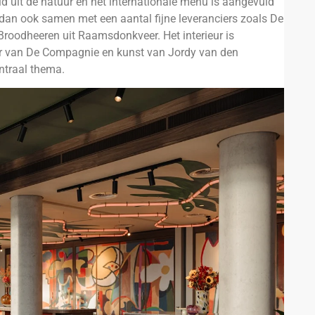
aald uit de natuur en het internationale menu is aangevuld
dan ook samen met een aantal fijne leveranciers zoals De
Broodheeren uit Raamsdonkveer. Het interieur is
r van De Compagnie en kunst van Jordy van den
ntraal thema.