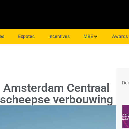
es
Expotec
Incentives
MBE
Awards
Dee
n Amsterdam Centraal
otscheepse verbouwing