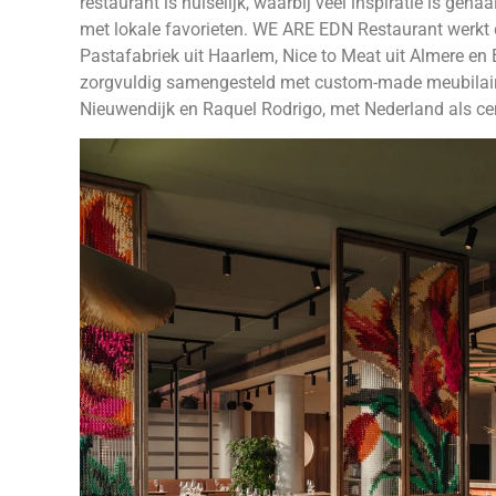
restaurant is huiselijk, waarbij veel inspiratie is geh
met lokale favorieten. WE ARE EDN Restaurant werkt 
Pastafabriek uit Haarlem, Nice to Meat uit Almere en 
zorgvuldig samengesteld met custom-made meubilai
Nieuwendijk en Raquel Rodrigo, met Nederland als ce