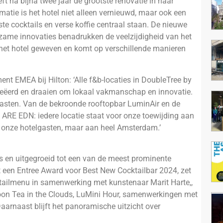
t na bijna twee jaar de grootste renovatie in haar
atie is het hotel niet alleen vernieuwd, maar ook een
 cocktails en verse koffie centraal staan. De nieuwe
zame innovaties benadrukken de veelzijdigheid van het
 het hotel geweven en komt op verschillende manieren
t EMEA bij Hilton: ‘Alle f&b-locaties in DoubleTree by
reëerd en draaien om lokaal vakmanschap en innovatie.
asten. Van de bekroonde rooftopbar LuminAir en de
 ARE EDN: iedere locatie staat voor onze toewijding aan
an onze hotelgasten, maar aan heel Amsterdam.’
 en uitgegroeid tot een van de meest prominente
t een Entree Award voor Best New Cocktailbar 2024, zet
ktailmenu in samenwerking met kunstenaar Marit Harte,,
on Tea in the Clouds, LuMini Hour, samenwerkingen met
Daarnaast blijft het panoramische uitzicht over