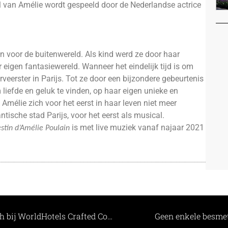
rol van Amélie wordt gespeeld door de Nederlandse actrice
en voor de buitenwereld. Als kind werd ze door haar
eigen fantasiewereld. Wanneer het eindelijk tijd is om
serveerster in Parijs. Tot ze door een bijzondere gebeurtenis
liefde en geluk te vinden, op haar eigen unieke en
Amélie zich voor het eerst in haar leven niet meer
tische stad Parijs, voor het eerst als musical.
is met live muziek vanaf najaar 2021
stin d’Amélie Poulain
Gerenoveerd Upscale Hotel Haarhuis voegt zich bij WorldHotels Crafted Collection
Geen enkele besmet