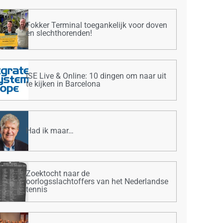
Fokker Terminal toegankelijk voor doven
en slechthorenden!
ISE Live & Online: 10 dingen om naar uit
te kijken in Barcelona
Had ik maar…
Zoektocht naar de
oorlogsslachtoffers van het Nederlandse
tennis