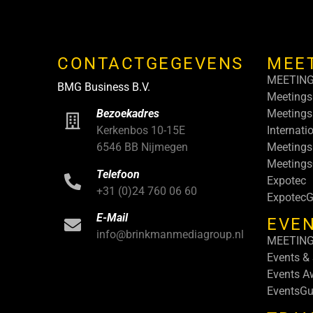
CONTACTGEGEVENS
MEE
MEETIN
BMG Business B.V.
Meetings
Meetings
Bezoekadres
Internati
Kerkenbos 10-15E
Meetings
6546 BB Nijmegen
Meeting
Telefoon
Expotec
+31 (0)24 760 06 60
ExpotecG
E-Mail
EVEN
info@brinkmanmediagroup.nl
MEETIN
Events &
Events A
EventsGu