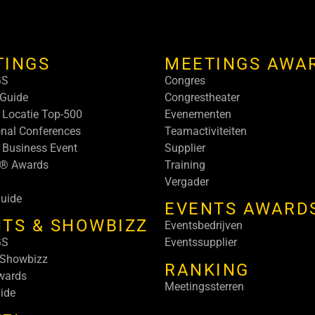
TINGS
MEETINGS AWA
GS
Congres
Guide
Congrestheater
 Locatie Top-500
Evenementen
onal Conferences
Teamactiviteiten
 Business Event
Supplier
s® Awards
Training
Vergader
uide
EVENTS AWARD
TS & SHOWBIZZ
Eventsbedrijven
GS
Eventssupplier
 Showbizz
RANKING
wards
Meetingssterren
ide