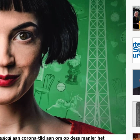
usical
aan corona-tijd aan om op deze manier het