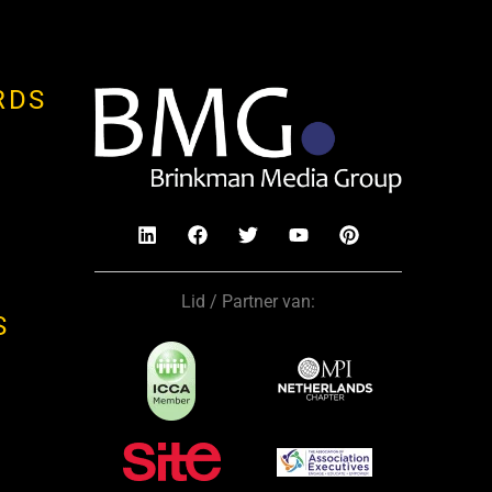
RDS
Lid / Partner van:
S