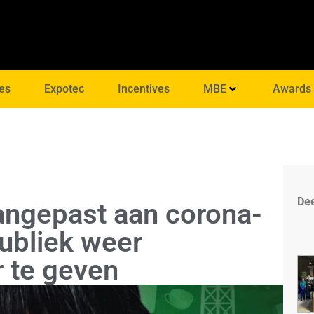
es
Expotec
Incentives
MBE
Awards
Dee
angepast aan corona-
ubliek weer
r te geven