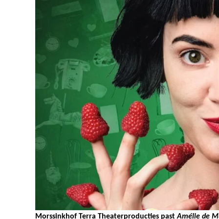
Morssinkhof Terra Theaterproducties past
Amélie de M