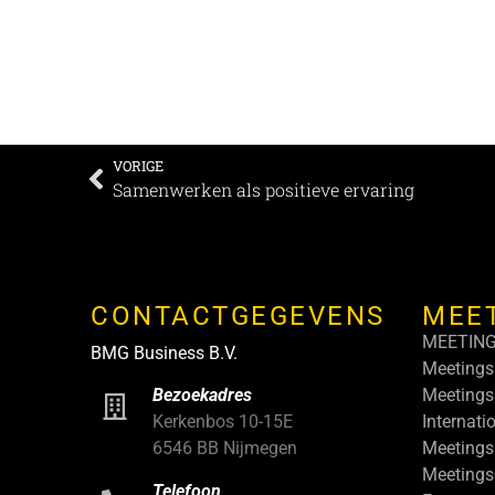
VORIGE
Samenwerken als positieve ervaring
CONTACTGEGEVENS
MEE
MEETIN
BMG Business B.V.
Meetings
Meetings
Bezoekadres
Internati
Kerkenbos 10-15E
Meetings
6546 BB Nijmegen
Meeting
Telefoon