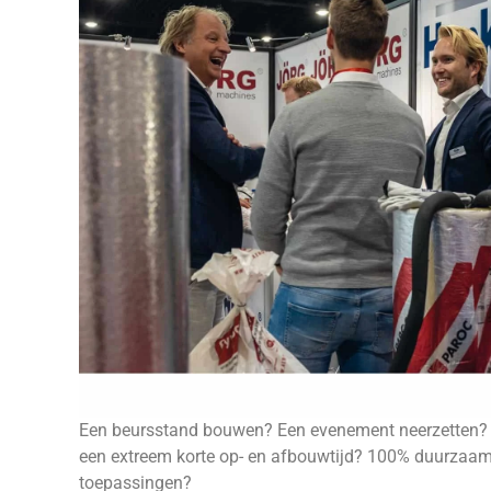
Een beursstand bouwen? Een evenement neerzetten? Of 
een extreem korte op- en afbouwtijd? 100% duurzaam 
toepassingen?