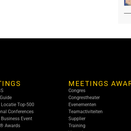
TINGS
MEETINGS AWA
GS
Congres
Guide
Congrestheater
 Locatie Top-500
Evenementen
onal Conferences
Teamactiviteiten
 Business Event
Supplier
s® Awards
Training