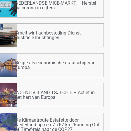
NEDERLANDSE MICE-MARKT – Herstel
na corona in cijfers
Smelt wint aanbesteding Dienst
Justitiële Inrichtingen
België als economische draaischijf van
Europa
INCENTIVELAND TSJECHIË – Actief in
het hart van Europa
De Klimaatroute Estafette door
Nederland op een 7.767 km ‘Running Out
of Time’-reis naar de COP27