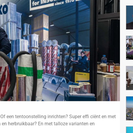
een tentoonstelling inrichten? Super effi ciënt en met
en herbruikbaar? En met talloze varianten en