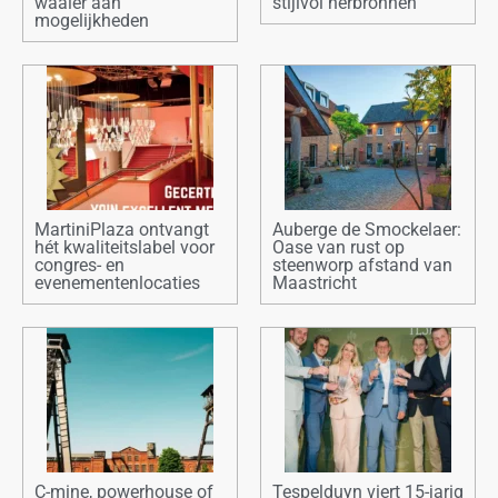
waaier aan
stijlvol herbronnen
mogelijkheden
MartiniPlaza ontvangt
Auberge de Smockelaer:
hét kwaliteitslabel voor
Oase van rust op
congres- en
steenworp afstand van
evenementenlocaties
Maastricht
C-mine, powerhouse of
Tespelduyn viert 15-jarig