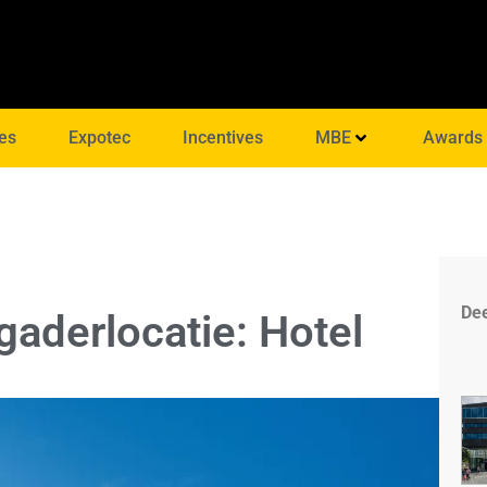
es
Expotec
Incentives
MBE
Awards
Dee
aderlocatie: Hotel