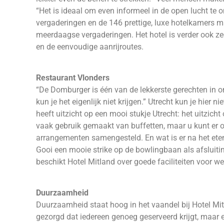
“Het is ideaal om even informeel in de open lucht te o
vergaderingen en de 146 prettige, luxe hotelkamers m
meerdaagse vergaderingen. Het hotel is verder ook zee
en de eenvoudige aanrijroutes.
Restaurant Vlonders
“De Domburger is één van de lekkerste gerechten in on
kun je het eigenlijk niet krijgen.” Utrecht kun je hier n
heeft uitzicht op een mooi stukje Utrecht: het uitzicht
vaak gebruik gemaakt van buffetten, maar u kunt er ook
arrangementen samengesteld. En wat is er na het eten
Gooi een mooie strike op de bowlingbaan als afsluitin
beschikt Hotel Mitland over goede faciliteiten voor we
Duurzaamheid
Duurzaamheid staat hoog in het vaandel bij Hotel Mit
gezorgd dat iedereen genoeg geserveerd krijgt, maar e