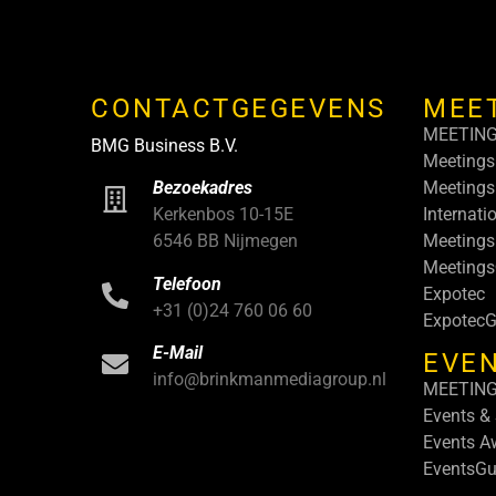
CONTACTGEGEVENS
MEE
MEETIN
BMG Business B.V.
Meetings
Meetings
Bezoekadres
Internati
Kerkenbos 10-15E
Meetings
6546 BB Nijmegen
Meeting
Telefoon
Expotec
+31 (0)24 760 06 60
ExpotecG
E-Mail
EVEN
info@brinkmanmediagroup.nl
MEETIN
Events &
Events A
EventsGu