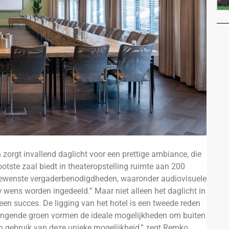
n zorgt invallend daglicht voor een prettige ambiance, die
tste zaal biedt in theateropstelling ruimte aan 200
e gewenste vergaderbenodigdheden, waaronder audiovisuele
w wens worden ingedeeld.” Maar niet alleen het daglicht in
een succes. De ligging van het hotel is een tweede reden
mringende groen vormen de ideale mogelijkheden om buiten
n gebruik van deze unieke mogelijkheid,” zegt Remko.