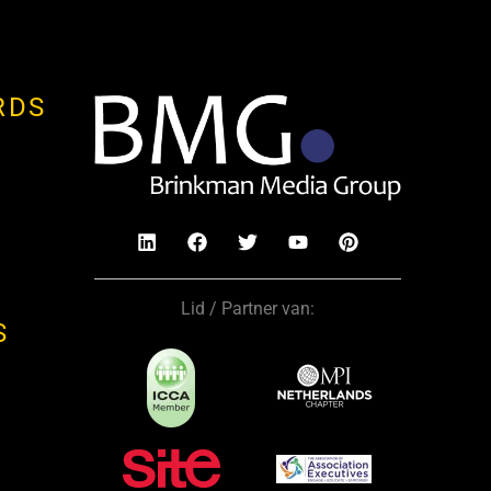
RDS
Lid / Partner van:
S