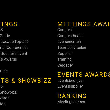
TINGS
MEETINGS AWA
GS
Congres
Guide
Congrestheater
 Locatie Top-500
Evenementen
onal Conferences
Teamactiviteiten
 Business Event
Supplier
s® Awards
Training
Vergader
uide
EVENTS AWARD
TS & SHOWBIZZ
Eventsbedrijven
GS
Eventssupplier
 Showbizz
RANKING
wards
Meetingssterren
ide