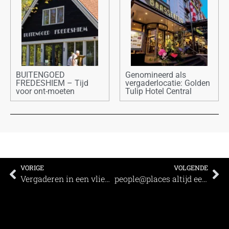
BUITENGOED
Genomineerd als
FREDESHIEM – Tijd
vergaderlocatie: Golden
voor ont-moeten
Tulip Hotel Central
VORIGE
VOLGENDE
Vergaderen in een vliegtuig, wie wil dat nou niet?
people@places altijd een locatie dichtbij!