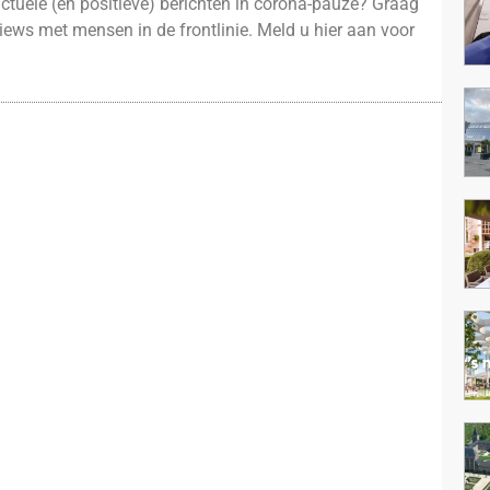
tuele (en positieve) berichten in corona-pauze? Graag
iews met mensen in de frontlinie. Meld u hier aan voor