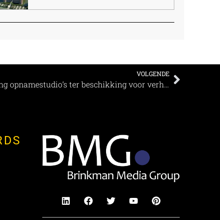
VOLGENDE
De Balie stelt TV- en webcasting opnamestudio’s ter beschikking voor verhuur
RDS