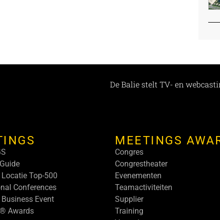
TINGS
MEETINGS AWA
GS
Congres
Guide
Congrestheater
 Locatie Top-500
Evenementen
onal Conferences
Teamactiviteiten
 Business Event
Supplier
s® Awards
Training