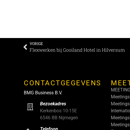
VORIGE
Flexwerken bij Gooiland Hotel in Hilversum
CONTACTGEGEVENS
MEE
MEETIN
BMG Business B.V.
Meetings
Meetings
Bezoekadres
Internati
Kerkenbos 10-15E
Meetings
6546 BB Nijmegen
Meeting
Telefoon