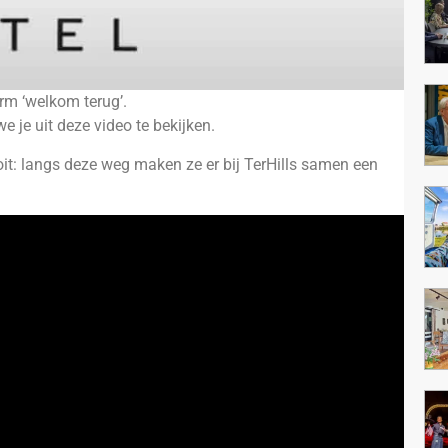
rm ‘welkom terug’.
 je uit deze video te bekijken.
t: langs deze weg maken ze er bij TerHills samen een