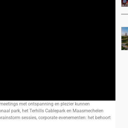
jke meetings met ontspanning en plezier kunnen
onaal park, het Terhills Cablepark en Maasmechelen
, brainstorm sessies, corporate evenementen: het behoort