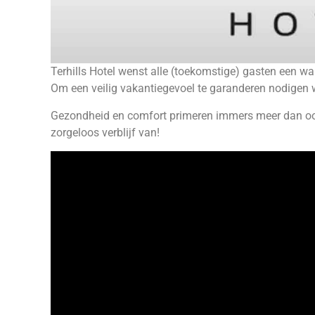
Terhills Hotel wenst alle (toekomstige) gasten een wa
Om een veilig vakantiegevoel te garanderen nodigen we
Gezondheid en comfort primeren immers meer dan ooi
zorgeloos verblijf van!