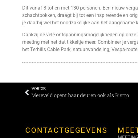
Dit vanaf 8 tot en met 130 personen. Een nieuw verga
schachtbokken, draagt bij tot een inspirerende en or
je daarbij wel het noodzakelijke aan het aangename
Dankzij de vele ontspanningsmogelijkheden op onze si
meeting met net dat tikkeltje meer. Combineer je verg
het Terhills Cable Park, natuurwandeling, Vespa-rou
VORIGE
Mereveld opent haar deuren ook als Bistro
CONTACTGEGEVENS
MEE
MEETIN