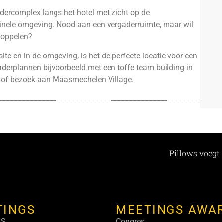
dercomplex langs het hotel met zicht op de
iginele omgeving. Nood aan een vergaderruimte, maar wil
 koppelen?
te en in de omgeving, is het de perfecte locatie voor een
aderplannen bijvoorbeeld met een toffe team building in
te of bezoek aan Maasmechelen Village.
Pillows voegt 
TINGS
MEETINGS AWA
GS
Congres