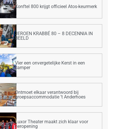
Konftel 800 krijgt officieel Atos-keurmerk
JEROEN KRABBÉ 80 – 8 DECENNIA IN
BEELD
Vier een onvergetelijke Kerst in een
camper
Ontmoet elkaar verantwoord bij
groepsaccommodatie ’t Anderhoes
Luxor Theater maakt zich klaar voor
heropening