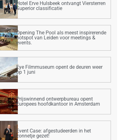
Hotel Erve Hulsbeek ontvangt Viersterren
Superior classificatie
Opening The Pool als meest inspirerende
hotspot van Leiden voor meetings &
events.
Eye Filmmuseum opent de deuren weer
op 1 juni
Prijswinnend ontwerpbureau opent
Europees hoofdkantoor in Amsterdam
Event Case: afgestudeerden in het
zonnetje gezet!