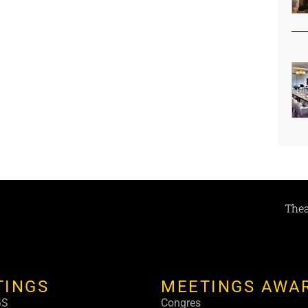
Thea
TINGS
MEETINGS AWA
GS
Congres