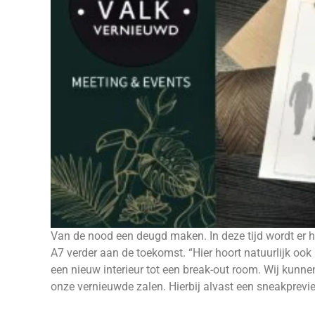
Van de nood een deugd maken. In deze tijd wordt er 
A7 verder aan de toekomst. “Hier hoort natuurlijk ook
een nieuw interieur tot een break-out room. Wij kun
onze vernieuwde zalen. Hierbij alvast een sneakprevi