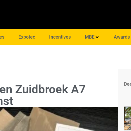
es
Expotec
Incentives
MBE
Awards
Dee
gen Zuidbroek A7
mst