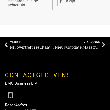
Het paradijs in de
puur zijn
achtertuin
VORIGE
VOLGENDE
NH overtreft resultaat van 2019 met een omzet van 1,03 miljard Euro en een winst van 45 miljoen Euro
Nieuwsupdate Maastricht Convention Bureau
CONTACTGEGEVENS
BMG Business B.V.
Bezoekadres