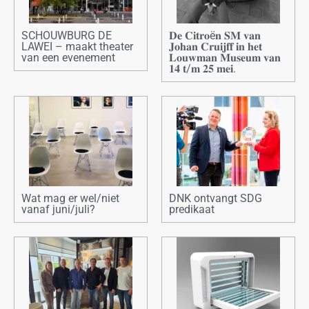
SCHOUWBURG DE
𝐃𝐞 𝐂𝐢𝐭𝐫𝐨ë𝐧 𝐒𝐌 𝐯𝐚𝐧
LAWEI – maakt theater
𝐉𝐨𝐡𝐚𝐧 𝐂𝐫𝐮𝐢𝐣𝐟𝐟 𝐢𝐧 𝐡𝐞𝐭
van een evenement
𝐋𝐨𝐮𝐰𝐦𝐚𝐧 𝐌𝐮𝐬𝐞𝐮𝐦 𝐯𝐚𝐧
𝟏𝟒 𝐭/𝐦 𝟐𝟓 𝐦𝐞𝐢.
Wat mag er wel/niet
DNK ontvangt SDG
vanaf juni/juli?
predikaat