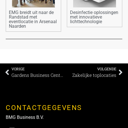
EMG breidt uit naar de
Desinfectie oplossingen
Randstad met
met innovatieve
eventlocatie in Arsenaal
lichttechnologie
Naarden
VORIGE
VOLGENDE
Gardens Business Centre Oudlaen
Zakelijke toplocaties
CONTACTGEGEVENS
BMG Business B.V.