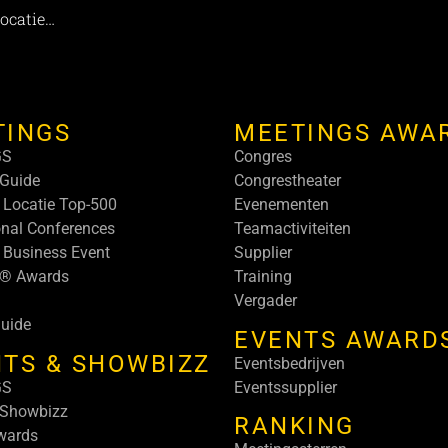
ocatie…
TINGS
MEETINGS AWA
GS
Congres
Guide
Congrestheater
 Locatie Top-500
Evenementen
onal Conferences
Teamactiviteiten
 Business Event
Supplier
s® Awards
Training
Vergader
uide
EVENTS AWARD
TS & SHOWBIZZ
Eventsbedrijven
GS
Eventssupplier
 Showbizz
RANKING
wards