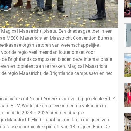
Magical Maastricht' plaats. Een driedaagse toer in een
ef van MECC Maastricht en Maastricht Convention Bureau,
Amerikaanse organisatoren van wetenschappelijke
oor de regio veel meer dan louter omzet voor
p de Brightlands campussen bieden deze internationale
eren en toptalent aan te trekken. Magical Maastricht
de regio Maastricht, de Brightlands campussen en het
sociaties uit Noord-Amerika zorgvuldig geselecteerd. Zij
 aan IBTM World, de grote evenementen vakbeurs in
n de periode 2023 – 2026 hun meerdaagse
o Maastricht. Hierbij gaat het om titels die goed zijn
n totale economische spin-off van 13 miljoen Euro. De