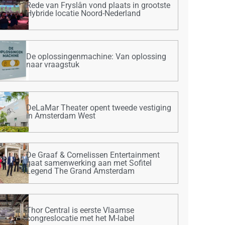
Rede van Fryslân vond plaats in grootste
Hybride locatie Noord-Nederland
De oplossingenmachine: Van oplossing
naar vraagstuk
DeLaMar Theater opent tweede vestiging
in Amsterdam West
De Graaf & Cornelissen Entertainment
gaat samenwerking aan met Sofitel
Legend The Grand Amsterdam
Thor Central is eerste Vlaamse
congreslocatie met het M-label