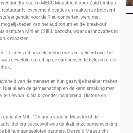
Convention Bureau en MECC Maastricht door Zuid-Limburg
s, restaurants, evenementlocaties en raakten ze betoverd
rstsfeer gehuld voor de Rieu-concerten, werd met
 mogelijkheden van het auditorium en de 'break-out'
instituten M4I en CHILL bezocht, waar de innovaties in
ndruk maakten:
h: " Tijdens dit bezoek hebben we veel geleerd over het
Het was geweldig om dit op de campussen te beleven en te
druk."
rechtheid van de mensen en hun gastvrije karakter maken
elt. Niet alleen de gemeenschap en de kennismaking met
teit ervaar ik als bijzonder inspirerend. Historie en
n oprichter M4I: "Onlangs vond in Maastricht de
laats, dat erg succesvol was dankzij onze samenwerking
e bij hun aangesloten partners. De regio Maastricht