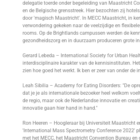
delegatie toerde onder begeleiding van Maastricht 
en de Belgische grensstreek. Hier bezochten zij hotel
door 'magisch Maastricht'. In MECC Maastricht, in ke
verwondering gekeken naar de veelzijdige en flexibele
rooms. Op de Brightlands campussen werden de kennis
gezondheidszorg en in duurzaam produceren grote i
Gerard Lebeda – International Society for Urban Healt
interdisciplinaire karakter van de kennisinstituten. 
zien hoe goed het werkt. Ik ben er zeer van onder de in
Leah Sibilia – Academy for Eating Disorders: "De op
dat je je als internationale bezoeker heel welkom vo
de regio, maar ook de Nederlandse innovatie en creativi
innovatie gaan hier hand in hand."
Ron Heeren – Hoogleraar bij Universiteit Maastricht e
'International Mass Spectrometry Conference 2022' p
met het MECC, het Maastricht Convention Bureau en d