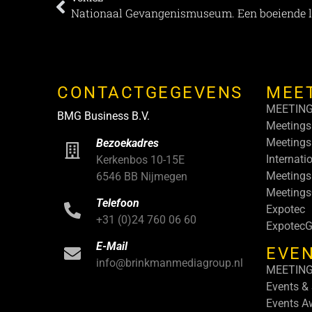
Nationaal Gevangenismuseum. Een boeiende l
CONTACTGEGEVENS
MEE
MEETIN
BMG Business B.V.
Meetings
Meetings
Bezoekadres
Internati
Kerkenbos 10-15E
Meetings
6546 BB Nijmegen
Meeting
Telefoon
Expotec
+31 (0)24 760 06 60
ExpotecG
E-Mail
EVEN
info@brinkmanmediagroup.nl
MEETIN
Events &
Events A