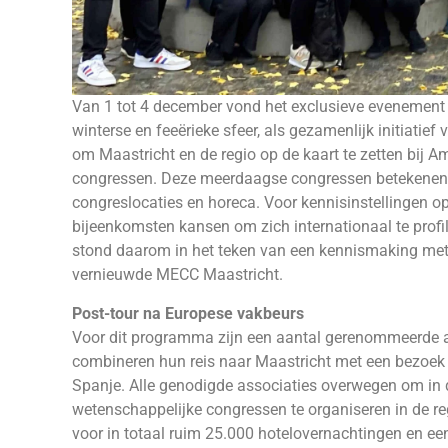
Van 1 tot 4 december vond het exclusieve evenement '
winterse en feeërieke sfeer, als gezamenlijk initiati
om Maastricht en de regio op de kaart te zetten bij 
congressen. Deze meerdaagse congressen betekenen v
congreslocaties en horeca. Voor kennisinstellingen o
bijeenkomsten kansen om zich internationaal te profil
stond daarom in het teken van een kennismaking met 
vernieuwde MECC Maastricht.
Post-tour na Europese vakbeurs
Voor dit programma zijn een aantal gerenommeerde as
combineren hun reis naar Maastricht met een bezoek
Spanje. Alle genodigde associaties overwegen om i
wetenschappelijke congressen te organiseren in de regi
voor in totaal ruim 25.000 hotelovernachtingen en ee