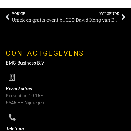
VORIGE
VOLGENDE
Uniek en gratis event bij 2 mooie locaties midden in de bossen! Ben jij klaar voor 2030?
CEO David Kong van BWH Hotel Group met pensioen
CONTACTGEGEVENS
BMG Business B.V.
Bezoekadres
Kerkenbos 10-15E
6546 BB Nijmegen
Telefoon