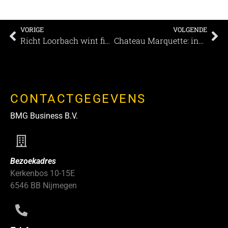
VORIGE
VOLGENDE
Richt Loorbach wint finale Business Voice Drenthe
Chateau Marquette: inspiratie achter de duinen
CONTACTGEGEVENS
BMG Business B.V.
Bezoekadres
Kerkenbos 10-15E
6546 BB Nijmegen