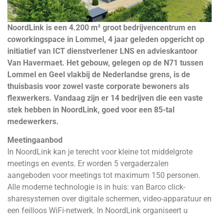
NoordLink is een 4.200 m² groot bedrijvencentrum en
coworkingspace in
Lommel, 4 jaar geleden opgericht op
initiatief van ICT dienstverlener LNS en
advieskantoor
Van Havermaet. Het gebouw, gelegen op de N71 tussen
Lommel
en Geel vlakbij de Nederlandse grens, is de
thuisbasis voor zowel vaste corporate
bewoners als
flexwerkers. Vandaag zijn er 14 bedrijven die een vaste
stek hebben in NoordLink, goed voor een 85-tal
medewerkers.
Meetingaanbod
In NoordLink kan je terecht voor kleine tot middelgrote
meetings en events. Er worden 5 vergaderzalen
aangeboden voor meetings tot maximum 150 personen.
Alle moderne technologie is in huis: van Barco click-
sharesystemen over digitale schermen, video-apparatuur en
een feilloos WiFi-netwerk. In NoordLink organiseert u