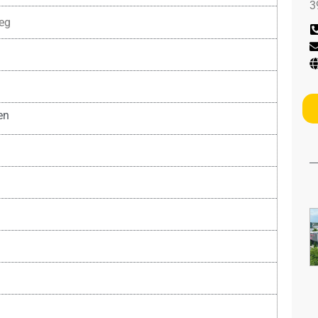
3
eg
en