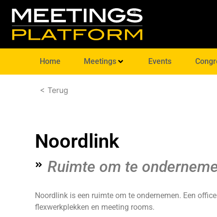
Home
Meetings
Events
Congr
< Terug
Noordlink
Ruimte om te ondernem
Noordlink is een ruimte om te ondernemen. Een offic
flexwerkplekken en meeting rooms.