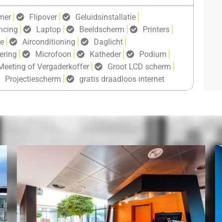
mer
Flipover
Geluidsinstallatie
ncing
Laptop
Beeldscherm
Printers
ie
Airconditioning
Daglicht
ering
Microfoon
Katheder
Podium
Meeting of Vergaderkoffer
Groot LCD scherm
Projectiescherm
gratis draadloos internet