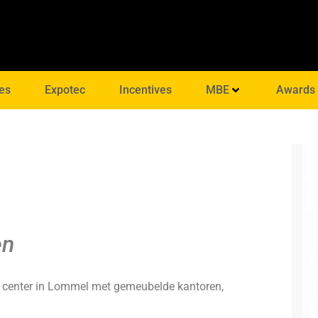
es
Expotec
Incentives
MBE
Awards
en
e center in Lommel met gemeubelde kantoren,