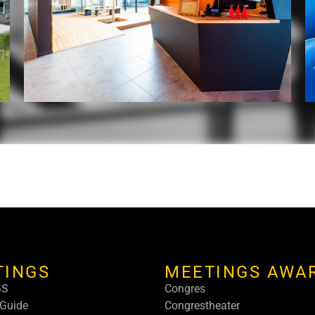
TINGS
MEETINGS AWA
GS
Congres
Guide
Congrestheater