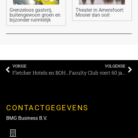
Grenzeloos gastvrij,
Theater in Amersfoort:
buitengewoon groen en
Mooier dan ooit
bijzonder ruimtelijk
VORIGE
VOLGENDE
Fletcher Hotels en BOHLT verrassen gasten
Faculty Club viert 60 jaar: ontdek de unieke mogelijkheden op deze historische locatie
CONTACTGEGEVENS
BMG Business B.V.