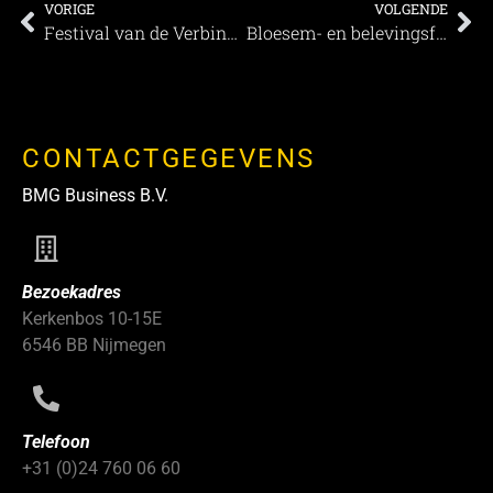
VORIGE
VOLGENDE
Festival van de Verbinders laat eventbranche ervaren: verbinding ontstaat door te doen
Bloesem- en belevingsfestival Lumineus zet Alden Biesen in vuur en vlam!
CONTACTGEGEVENS
BMG Business B.V.
Bezoekadres
Kerkenbos 10-15E
6546 BB Nijmegen
Telefoon
+31 (0)24 760 06 60