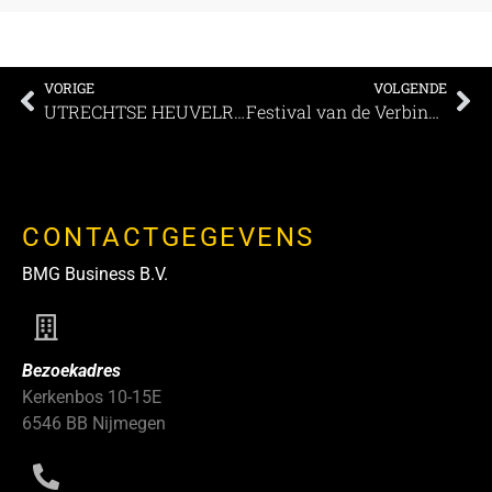
VORIGE
VOLGENDE
UTRECHTSE HEUVELRUG EN GELDERSE VALLEI – Groen, verrassend én centraal gelegen
Festival van de Verbinders laat eventbranche ervaren: verbinding ontstaat door te doen
CONTACTGEGEVENS
BMG Business B.V.
Bezoekadres
Kerkenbos 10-15E
6546 BB Nijmegen