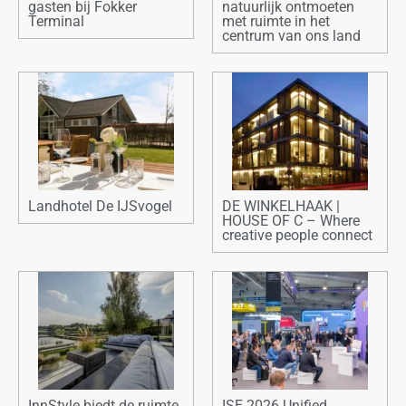
gasten bij Fokker
natuurlijk ontmoeten
Terminal
met ruimte in het
centrum van ons land
Landhotel De IJSvogel
DE WINKELHAAK |
HOUSE OF C – Where
creative people connect
InnStyle biedt de ruimte
ISE 2026 Unified