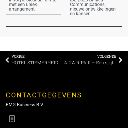
met een uniek
Communications:
arrangement
nieuwe ontwikkelingen
en kansen
VORIGE
VOLGENDE
HOTEL STIEMERHEIDE – The Urban Hotel &Golf Retreat 4* Superior
ALTA RIPA II – Een stijlvol landgoed
CONTACTGEGEVENS
BMG Business B.V.