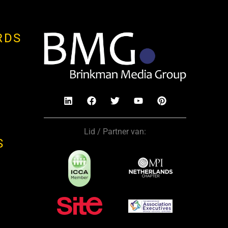
RDS
Lid / Partner van:
S