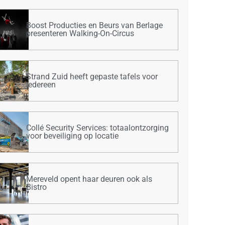
Boost Producties en Beurs van Berlage
presenteren Walking-On-Circus
Strand Zuid heeft gepaste tafels voor
iedereen
Collé Security Services: totaalontzorging
voor beveiliging op locatie
Mereveld opent haar deuren ook als
Bistro