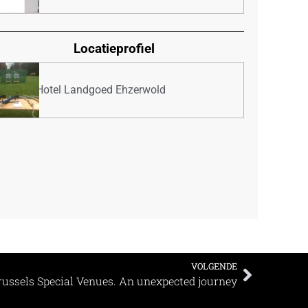
Locatieprofiel
Hotel Landgoed Ehzerwold
VOLGENDE
russels Special Venues. An unexpected journey