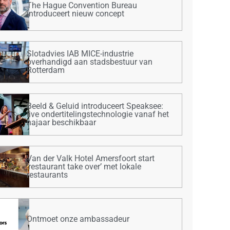
The Hague Convention Bureau
introduceert nieuw concept
Slotadvies IAB MICE-industrie
overhandigd aan stadsbestuur van
Rotterdam
Beeld & Geluid introduceert Speaksee:
live ondertitelingstechnologie vanaf het
najaar beschikbaar
Van der Valk Hotel Amersfoort start
‘restaurant take over’ met lokale
restaurants
Ontmoet onze ambassadeur