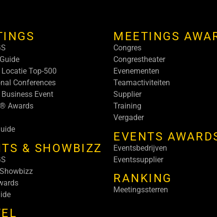
TINGS
MEETINGS AWA
GS
Congres
Guide
Congrestheater
 Locatie Top-500
Evenementen
onal Conferences
Teamactiviteiten
 Business Event
Supplier
s® Awards
Training
Vergader
uide
EVENTS AWARD
TS & SHOWBIZZ
Eventsbedrijven
GS
Eventssupplier
 Showbizz
RANKING
wards
Meetingssterren
ide
VEL