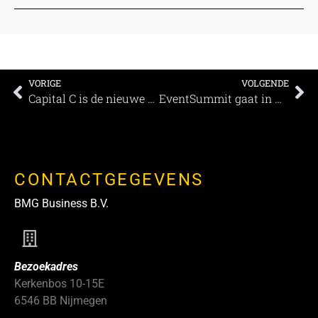
VORIGE
VOLGENDE
Capital C is de nieuwe creatieve hub van Amsterdam
EventSummit gaat in mei door als Fieldlab testevenement in Jaarbeurs Utrecht
CONTACTGEGEVENS
BMG Business B.V.
Bezoekadres
Kerkenbos 10-15E
6546 BB Nijmegen