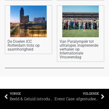
De Doelen ICC
Van Paralympiër tot
Rotterdam trots op
ultraloper, inspirerende
saamhorigheid
verhalen op
Internationale
Vrouwendag
VORIGE
VOLGENDE
Beeld & Geluid introduceert Speaksee: live ondertitelingstechnologie vanaf het najaar beschikbaar
Event Case: afgestudeerden in het zonnetje gezet!