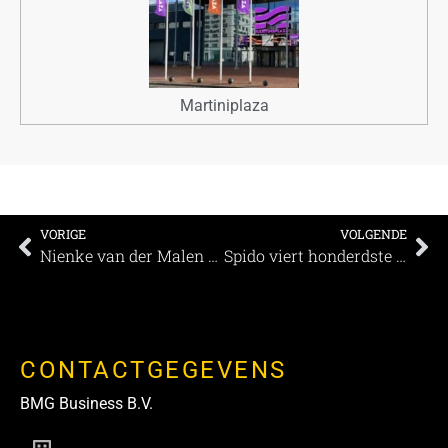
Martiniplaza
VORIGE
VOLGENDE
Nienke van der Malen vertrekt bij The Hague & Partners
Spido viert honderdste verjaardag met doop van nieuw, luxe schip
CONTACTGEGEVENS
BMG Business B.V.