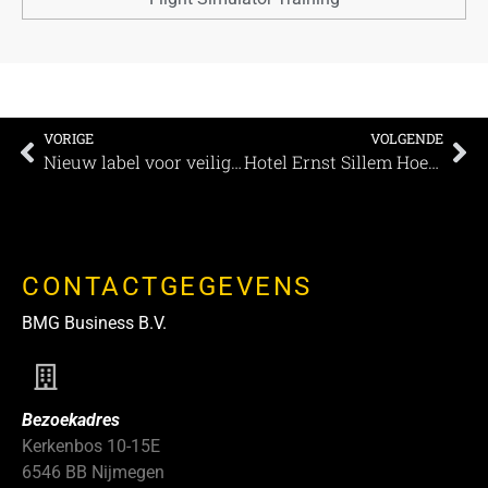
VORIGE
VOLGENDE
Nieuw label voor veiligheidsnormen en reinigingsprotocollen van Accor en Bureau Veritas
Hotel Ernst Sillem Hoeve zorgt voor veilig en onbezorgd verblijf
CONTACTGEGEVENS
BMG Business B.V.
Bezoekadres
Kerkenbos 10-15E
6546 BB Nijmegen