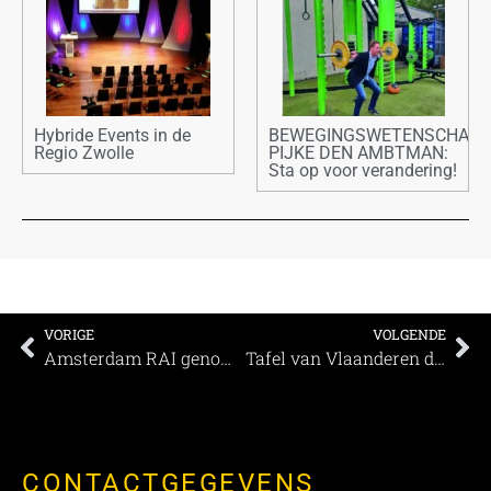
Hybride Events in de
BEWEGINGSWETENSCHAPP
Regio Zwolle
PIJKE DEN AMBTMAN:
Sta op voor verandering!
VORIGE
VOLGENDE
Amsterdam RAI genomineerd voor twee AEO Awards!
Tafel van Vlaanderen debatteert over troeven en werkpunten van onze zuiderburen ’Hallo Nederland, hier Vlaanderen’
CONTACTGEGEVENS