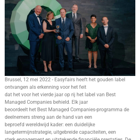
Brussel, 12 mei 2022 - Easyfairs heeft het gouden label
ontvangen als erkenning voor het feit
dat het voor het vierde jaar op rij het label van Best
Managed Companies behield. Elk jaar
beoordeelt het Best Managed Companies-programma de
deelnemers streng aan de hand van een
beproefd wereldwijd kader: een duidelijke
langetermijnstrategie, uitgebreide capaciteiten, een
sterk engagement en uitstekende financiële prestaties. De