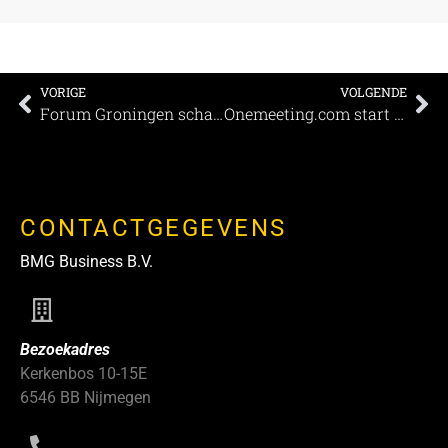
VORIGE
VOLGENDE
Forum Groningen schakelt om naar hybride evenementen
Onemeeting.com start full-service marketing-, sales- en reserveringsservice voor bedrijven met meetingcapaciteit
CONTACTGEGEVENS
BMG Business B.V.
Bezoekadres
Kerkenbos 10-15E
6546 BB Nijmegen