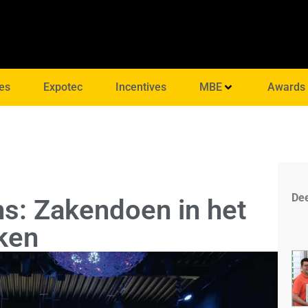
es
Expotec
Incentives
MBE
Awards
Dee
ns: Zakendoen in het
ken