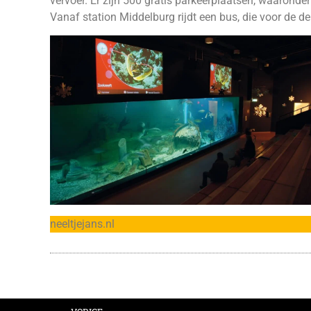
vervoer. Er zijn 500 gratis parkeerplaatsen, waaronder
Vanaf station Middelburg rijdt een bus, die voor de de
neeltjejans.nl