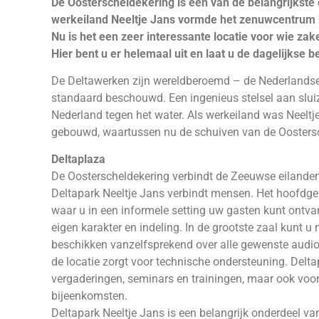
De Oosterscheldekering is een van de belangrijkst
werkeiland Neeltje Jans vormde het zenuwcentrum 
Nu is het een zeer interessante locatie voor wie zake
Hier bent u er helemaal uit en laat u de dagelijkse
De Deltawerken zijn wereldberoemd – de Nederlandse i
standaard beschouwd. Een ingenieus stelsel aan sl
Nederland tegen het water. Als werkeiland was Neeltj
gebouwd, waartussen nu de schuiven van de Oostersc
Deltaplaza
De Oosterscheldekering verbindt de Zeeuwse eilande
Deltapark Neeltje Jans verbindt mensen. Het hoofdgeb
waar u in een informele setting uw gasten kunt ontvan
eigen karakter en indeling. In de grootste zaal kunt
beschikken vanzelfsprekend over alle gewenste audiovi
de locatie zorgt voor technische ondersteuning. Delta
vergaderingen, seminars en trainingen, maar ook voor 
bijeenkomsten.
Deltapark Neeltje Jans is een belangrijk onderdeel van