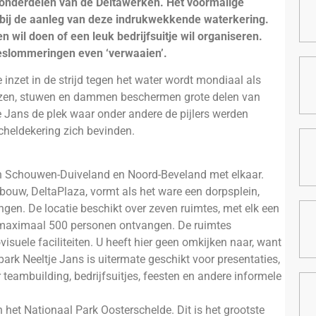
e onderdelen van de Deltawerken. Het voormalige
bij de aanleg van deze indrukwekkende waterkering.
n wil doen of een leuk bedrijfsuitje wil organiseren.
 beslommeringen even ‘verwaaien’.
nzet in de strijd tegen het water wordt mondiaal als
uizen, stuwen en dammen beschermen grote delen van
e Jans de plek waar onder andere de pijlers werden
heldekering zich bevinden.
n Schouwen-Duiveland en Noord-Beveland met elkaar.
ouw, DeltaPlaza, vormt als het ware een dorpsplein,
gen. De locatie beschikt over zeven ruimtes, met elk een
 u maximaal 500 personen ontvangen. De ruimtes
suele faciliteiten. U heeft hier geen omkijken naar, want
park Neeltje Jans is uitermate geschikt voor presentaties,
teambuilding, bedrijfsuitjes, feesten en andere informele
 het Nationaal Park Oosterschelde. Dit is het grootste