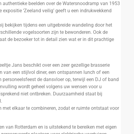
 en authentieke beelden over de Watersnoodramp van 1953
 expositie ‘Zeeland veilig’ geeft u een indrukwekkend
j bekijken tijdens een uitgebreide wandeling door het
schillende vogelsoorten zijn te bewonderen. Ook de
 de bezoeker tot in detail zien wat er in dit prachtige
eeltje Jans beschikt over een zeer gezellige brasserie
n van een stijlvol diner, een ontspannen lunch of een
en personeelsfeest de dansvloer op, terwijl een DJ of band
 invulling wordt geheel volgens uw wensen voor u
fsprekend niet ontbreken. Duurzaamheid staat bij
l.
n met elkaar te combineren, zodat er ruimte ontstaat voor
jden van Rotterdam en is uitstekend te bereiken met eigen