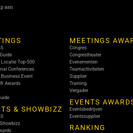
ip aan
TINGS
MEETINGS AWA
GS
Congres
Guide
Congrestheater
 Locatie Top-500
Evenementen
onal Conferences
Teamactiviteiten
 Business Event
Supplier
s® Awards
Training
Vergader
uide
EVENTS AWARD
TS & SHOWBIZZ
Eventsbedrijven
GS
Eventssupplier
 Showbizz
RANKING
wards