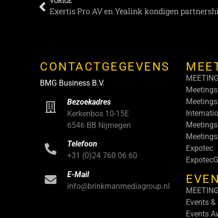
VORIGE
Exertis Pro AV en Yealink kondigen partnersh
CONTACTGEGEVENS
MEE
MEETIN
BMG Business B.V.
Meetings
Meetings
Bezoekadres
Internati
Kerkenbos 10-15E
Meetings
6546 BB Nijmegen
Meeting
Telefoon
Expotec
+31 (0)24 760 06 60
ExpotecG
E-Mail
EVEN
info@brinkmanmediagroup.nl
MEETIN
Events &
Events A