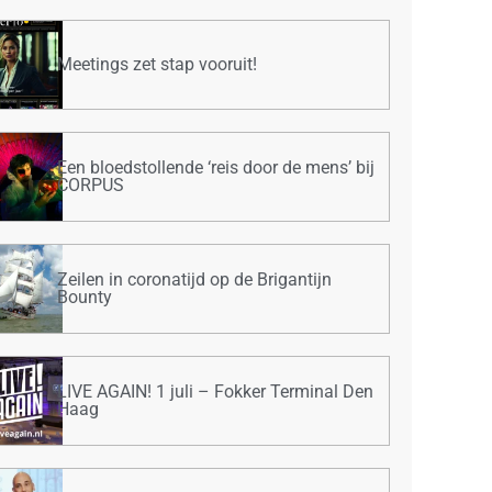
Meetings zet stap vooruit!
Een bloedstollende ‘reis door de mens’ bij
CORPUS
Zeilen in coronatijd op de Brigantijn
Bounty
LIVE AGAIN! 1 juli – Fokker Terminal Den
Haag