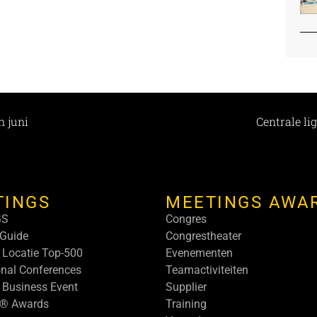
n juni
Centrale li
TINGS
MEETINGS AWA
GS
Congres
Guide
Congrestheater
 Locatie Top-500
Evenementen
onal Conferences
Teamactiviteiten
 Business Event
Supplier
s® Awards
Training