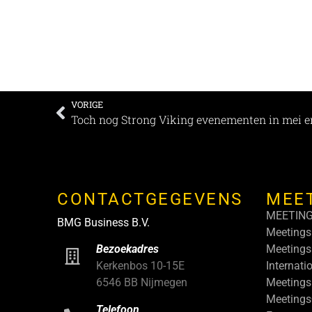
VORIGE
Toch nog Strong Viking evenementen in mei e
CONTACTGEGEVENS
MEE
MEETIN
BMG Business B.V.
Meetings
Meetings
Bezoekadres
Internati
Kerkenbos 10-15E
Meetings
6546 BB Nijmegen
Meeting
Telefoon