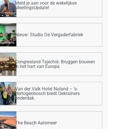
Meld je aan voor de wekelijkse
MeetingsUpdate!
Nieuw: Studio De Vergaderfabriek
Congresland Tsjechië: Bruggen bouwen
in het hart van Europa
Van der Valk Hotel Nuland – ‘s-
Hertogenbosch biedt Oekraïners
onderdak.
The Beach Aalsmeer