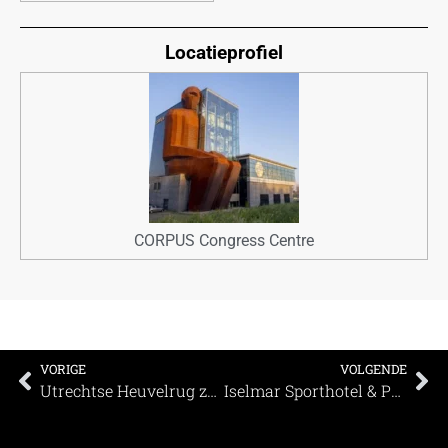
Locatieprofiel
CORPUS Congress Centre
VORIGE
VOLGENDE
Utrechtse Heuvelrug zet in op gecoördineerd herstel
Iselmar Sporthotel & Partykasteel plant veel nieuwe data