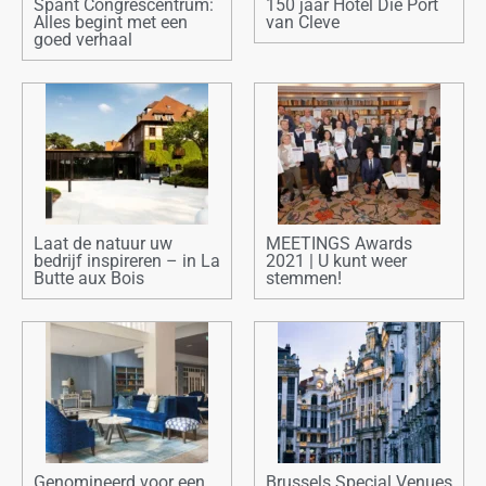
Spant Congrescentrum:
150 jaar Hotel Die Port
Alles begint met een
van Cleve
goed verhaal
Laat de natuur uw
MEETINGS Awards
bedrijf inspireren – in La
2021 | U kunt weer
Butte aux Bois
stemmen!
Genomineerd voor een
Brussels Special Venues