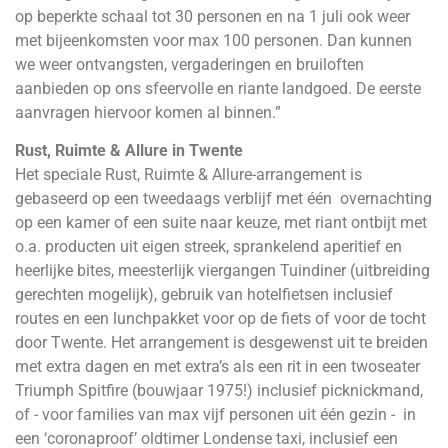
op beperkte schaal tot 30 personen en na 1 juli ook weer
met bijeenkomsten voor max 100 personen. Dan kunnen
we weer ontvangsten, vergaderingen en bruiloften
aanbieden op ons sfeervolle en riante landgoed. De eerste
aanvragen hiervoor komen al binnen.”
Rust, Ruimte & Allure in Twente
Het speciale Rust, Ruimte & Allure-arrangement is
gebaseerd op een tweedaags verblijf met één overnachting
op een kamer of een suite naar keuze, met riant ontbijt met
o.a. producten uit eigen streek, sprankelend aperitief en
heerlijke bites, meesterlijk viergangen Tuindiner (uitbreiding
gerechten mogelijk), gebruik van hotelfietsen inclusief
routes en een lunchpakket voor op de fiets of voor de tocht
door Twente. Het arrangement is desgewenst uit te breiden
met extra dagen en met extra’s als een rit in een twoseater
Triumph Spitfire (bouwjaar 1975!) inclusief picknickmand,
of - voor families van max vijf personen uit één gezin - in
een ‘coronaproof’ oldtimer Londense taxi, inclusief een