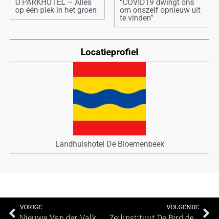
U PARKHOTEL – Alles
“COVID19 dwingt ons
op één plek in het groen
om onszelf opnieuw uit
te vinden”
Locatieprofiel
Landhuishotel De Bloemenbeek
VORIGE
VOLGENDE
Nieuwe Van der Valk Mechelen weer open voor gasten en take away gerechten
Zeilinstituut De Bird deels weer open