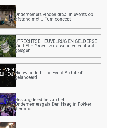
Ondernemers vinden draai in events op
afstand met U-Turn concept
UTRECHTSE HEUVELRUG EN GELDERSE
VALLEI – Groen, verrassend én centraal
gelegen
Nieuw bedrijf ‘The Event Architect’
gelanceerd
Geslaagde editie van het
Ondernemersgala Den Haag in Fokker
Terminal!