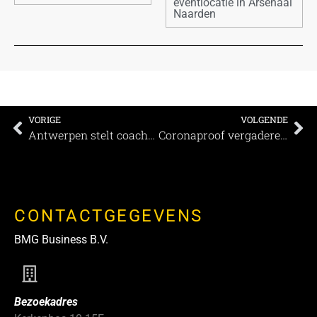
eventlocatie in Arsenaal
Naarden
VORIGE
VOLGENDE
Antwerpen stelt coachingsessies open voor ondernemers
Coronaproof vergaderen op de mooiste vergaderlocatie van Nederland
CONTACTGEGEVENS
BMG Business B.V.
Bezoekadres