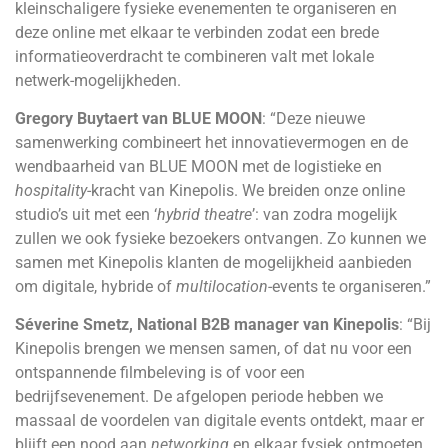
kleinschaligere fysieke evenementen te organiseren en
deze online met elkaar te verbinden zodat een brede
informatieoverdracht te combineren valt met lokale
netwerk-mogelijkheden.
Gregory Buytaert van BLUE MOON
: “Deze nieuwe
samenwerking combineert het innovatievermogen en de
wendbaarheid van BLUE MOON met de logistieke en
hospitality
-kracht van Kinepolis. We breiden onze online
studio’s uit met een ‘
hybrid theatre
’: van zodra mogelijk
zullen we ook fysieke bezoekers ontvangen. Zo kunnen we
samen met Kinepolis klanten de mogelijkheid aanbieden
om digitale, hybride of
multilocation
-events te organiseren.”
Séverine Smetz, National B2B manager van Kinepolis
: “Bij
Kinepolis brengen we mensen samen, of dat nu voor een
ontspannende filmbeleving is of voor een
bedrijfsevenement. De afgelopen periode hebben we
massaal de voordelen van digitale events ontdekt, maar er
blijft een nood aan
networking
en elkaar fysiek ontmoeten.