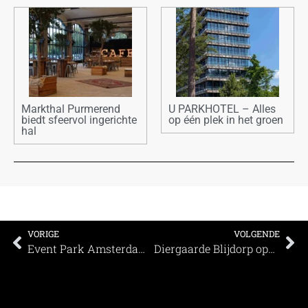
Markthal Purmerend
U PARKHOTEL – Alles
biedt sfeervol ingerichte
op één plek in het groen
hal
VORIGE
VOLGENDE
Event Park Amsterdam start met Hotelborrel Haarlemmermeer
Diergaarde Blijdorp opent op bijzondere wijze de nieuwe haaienzaal