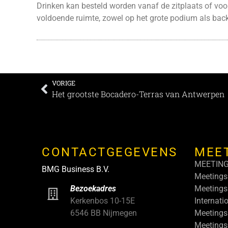
Drinken kan besteld worden vanaf de zitplaats of voo
voldoende ruimte, zowel op het grote podium als bac
VORIGE
Het grootste Bocadero-Terras van Antwerpen
CONTACTGEGEVENS
MEE
MEETIN
BMG Business B.V.
Meetings
Meetings
Bezoekadres
Internati
Kerkenbos 10-15E
Meetings
6546 BB Nijmegen
Meeting