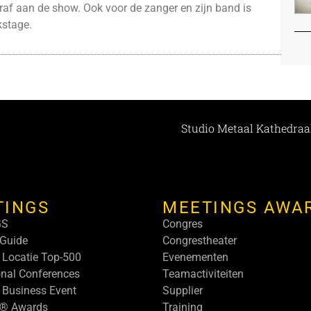
raf aan de show. Ook voor de zanger en zijn band is
kstage.
Studio Metaal Kathedraal
TINGS
MEETINGS AWA
GS
Congres
Guide
Congrestheater
 Locatie Top-500
Evenementen
onal Conferences
Teamactiviteiten
 Business Event
Supplier
s® Awards
Training