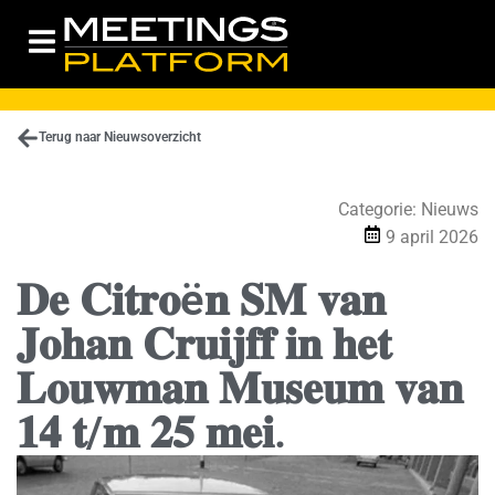
Terug naar Nieuwsoverzicht
Categorie:
Nieuws
9 april 2026
𝐃𝐞 𝐂𝐢𝐭𝐫𝐨ë𝐧 𝐒𝐌 𝐯𝐚𝐧
𝐉𝐨𝐡𝐚𝐧 𝐂𝐫𝐮𝐢𝐣𝐟𝐟 𝐢𝐧 𝐡𝐞𝐭
𝐋𝐨𝐮𝐰𝐦𝐚𝐧 𝐌𝐮𝐬𝐞𝐮𝐦 𝐯𝐚𝐧
𝟏𝟒 𝐭/𝐦 𝟐𝟓 𝐦𝐞𝐢.