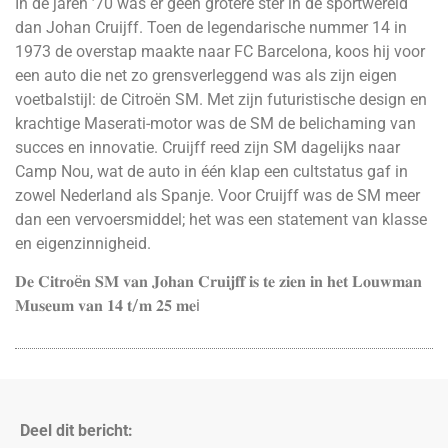
In de jaren ’70 was er geen grotere ster in de sportwereld
dan Johan Cruijff. Toen de legendarische nummer 14 in
1973 de overstap maakte naar FC Barcelona, koos hij voor
een auto die net zo grensverleggend was als zijn eigen
voetbalstijl: de Citroën SM. Met zijn futuristische design en
krachtige Maserati-motor was de SM de belichaming van
succes en innovatie. Cruijff reed zijn SM dagelijks naar
Camp Nou, wat de auto in één klap een cultstatus gaf in
zowel Nederland als Spanje. Voor Cruijff was de SM meer
dan een vervoersmiddel; het was een statement van klasse
en eigenzinnigheid.
𝐃𝐞 𝐂𝐢𝐭𝐫𝐨ë𝐧 𝐒𝐌 𝐯𝐚𝐧 𝐉𝐨𝐡𝐚𝐧 𝐂𝐫𝐮𝐢𝐣𝐟𝐟 𝐢𝐬 𝐭𝐞 𝐳𝐢𝐞𝐧 𝐢𝐧 𝐡𝐞𝐭 𝐋𝐨𝐮𝐰𝐦𝐚𝐧
𝐌𝐮𝐬𝐞𝐮𝐦 𝐯𝐚𝐧 𝟏𝟒 𝐭/𝐦 𝟐𝟓 𝐦𝐞i
Deel dit bericht: