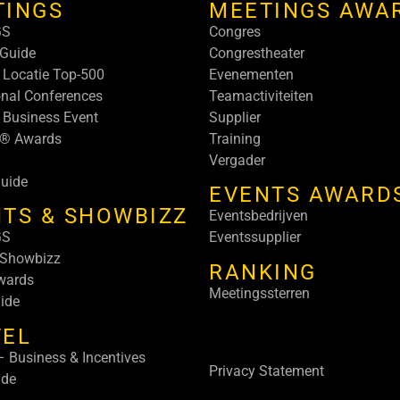
TINGS
MEETINGS AWA
GS
Congres
Guide
Congrestheater
 Locatie Top-500
Evenementen
onal Conferences
Teamactiviteiten
 Business Event
Supplier
s® Awards
Training
Vergader
uide
EVENTS AWARD
TS & SHOWBIZZ
Eventsbedrijven
GS
Eventssupplier
 Showbizz
RANKING
wards
Meetingssterren
ide
VEL
 Business & Incentives
Privacy Statement
ide