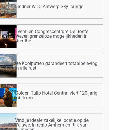
Lindner WTC Antwerp Sky lounge
Event- en Congrescentrum De Bonte
Wever; grenzeloze mogelijkheden in
Drenthe
De Koolputten garandeert totaalbeleving
in alle rust
Golden Tulip Hotel Central viert 120-jarig
jubileum
Vind je ideale zakelijke locatie op de
Veluwe, in regio Arnhem en Rijk van
Nijmegen