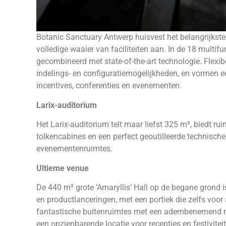
Botanic Sanctuary Antwerp huisvest het belangrijkst
volledige waaier van faciliteiten aan. In de 18 multif
gecombineerd met state-of-the-art technologie. Flexi
indelings- en configuratiemogelijkheden, en vormen ee
incentives, conferenties en evenementen.
Larix-auditorium
Het Larix-auditorium telt maar liefst 325 m², biedt r
tolkencabines en een perfect geoutilleerde technisc
evenementenruimtes.
Ultieme venue
De 440 m² grote ‘Amaryllis’ Hall op de begane grond 
en productlanceringen, met een portiek die zelfs voor
fantastische buitenruimtes met een adembenemend na
een opzienbarende locatie voor recepties en festivitei