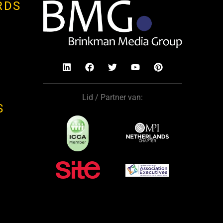
RDS
Lid / Partner van:
S