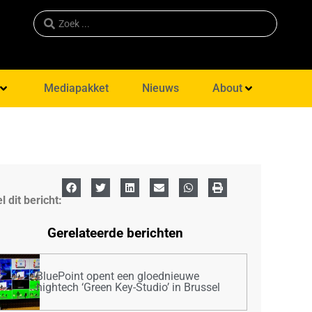
Mediapakket
Nieuws
About
l dit bericht:
Gerelateerde berichten
BluePoint opent een gloednieuwe
hightech ‘Green Key-Studio’ in Brussel