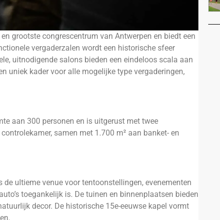
e en grootste congrescentrum van Antwerpen en biedt een
unctionele vergaderzalen wordt een historische sfeer
bele, uitnodigende salons bieden een eindeloos scala aan
n uniek kader voor alle mogelijke type vergaderingen,
uimte aan 300 personen en is uitgerust met twee
he controlekamer, samen met 1.700 m² aan banket- en
is de ultieme venue voor tentoonstellingen, evenementen
 auto’s toegankelijk is. De tuinen en binnenplaatsen bieden
tuurlijk decor. De historische 15e-eeuwse kapel vormt
ten.