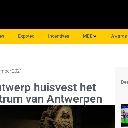
es
Expotec
Incentives
MBE
Awards
ember 2021
Dee
twerp huisvest het
ntrum van Antwerpen