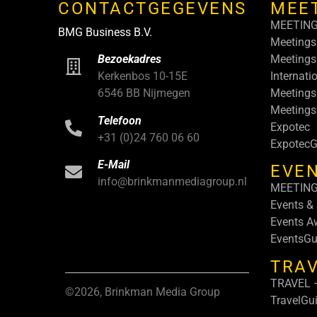
CONTACTGEGEVENS
MEE
MEETIN
BMG Business B.V.
Meetings
Meetings
Bezoekadres
Internati
Kerkenbos 10-15E
Meetings
6546 BB Nijmegen
Meeting
Telefoon
Expotec
+31 (0)24 760 06 60
ExpotecG
E-Mail
EVEN
info@brinkmanmediagroup.nl
MEETIN
Events &
Events A
EventsGu
TRA
TRAVEL –
©2026, Brinkman Media Group
TravelGu