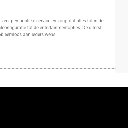
er persoonlijke service en zorgt dat alles tot in de
configuratie tot de entertainmentopties. De uiterst
obleemloos aan ieders wens.