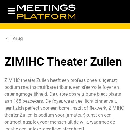
< Terug
ZIMIHC Theater Zuilen
ZIMIHC theater Zuilen heeft een professioneel uitgerust
podium met inschuifbare tribune, een sfeervolle foyer en
cateringmogelijkheid. De uitbreidbare tribune biedt plaats
aan 185 bezoekers. De foyer, waar veel licht binnenvalt,
leent zich perfect voor een borrel, nazit of flexwerk. ZIMIHC
theater Zuilen is podium voor (amateur)kunst en een
ontmoetingsplek voor mensen uit de wijk, waarmee de
locatie een unieke, creatieve sfeer heeft.