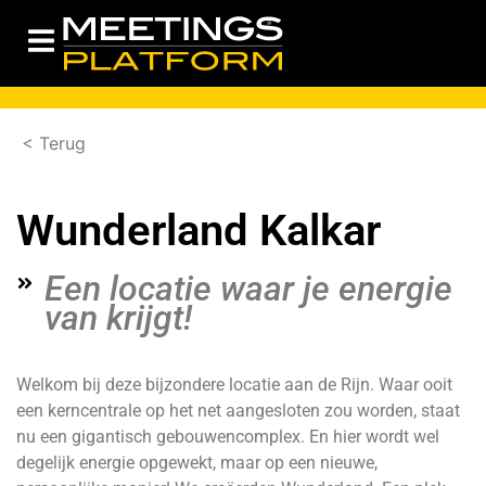
< Terug
Wunderland Kalkar
Een locatie waar je energie
van krijgt!
Welkom bij deze bijzondere locatie aan de Rijn. Waar ooit
een kerncentrale op het net aangesloten zou worden, staat
nu een gigantisch gebouwencomplex. En hier wordt wel
degelijk energie opgewekt, maar op een nieuwe,