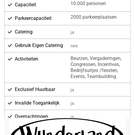
10.000 personen
Capaciteit
2000 parkeerplaatsen
Parkeercapaciteit
Catering
ja
Gebruik Eigen Catering
nee
Beurzen, Vergaderingen,
Activiteiten
Congressen, Incentives,
Bedrijfsuitjes /feesten,
Events, Teambuilding
Exclusief Huurbaar
ja
Invalide Toegankelijk
ja
Overnachtingen
ja
Voorzieningen
Wifi
Beamer