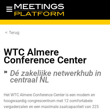
< Terug
WTC Almere
Conference Center
Dé zakelijke netwerkhub in
centraal NL
Het WTC Almere Conference Center is een modern en
hoogwaardig congrescentrum met 12 comfortabele
vergaderzalen en een maximale zaalcapaciteit van 225