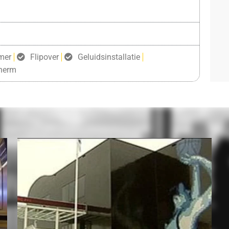
mer
Flipover
Geluidsinstallatie
herm