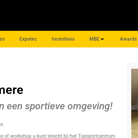
es
Expotec
Incentives
MBE
Awards
mere
n een sportieve omgeving!
e.
tie of workshop u kunt terecht bij het Topsportcentrum