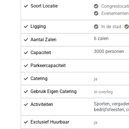
Soort Locatie
Congreslocat
Evenementenl
Ligging
In de stad
6 zalen
Aantal Zalen
3000 personen
Capaciteit
Parkeercapaciteit
Catering
ja
Gebruik Eigen Catering
in overleg
Sporten, vergader
Activiteiten
bedrijfsfeesten, c
Exclusief Huurbaar
ja