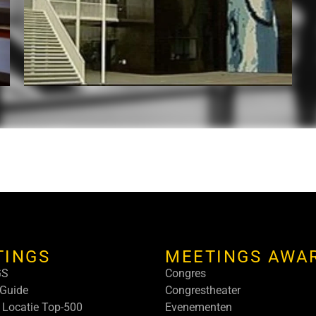
TINGS
MEETINGS AWA
GS
Congres
Guide
Congrestheater
 Locatie Top-500
Evenementen